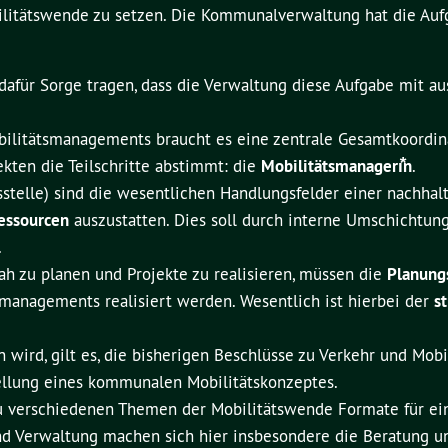
ilitätswende zu setzen. Die Kommunalverwaltung hat die Auf
afür Sorge tragen, dass die Verwaltung diese Aufgabe mit a
litätsmanagements braucht es eine zentrale Gesamtkoordinat
ten die Teilschritte abstimmt: die
Mobilitätsmanagerı⃰n
.
bsstelle) sind die wesentlichen Handlungsfelder einer nachha
essourcen
auszustatten. Dies soll durch interne Umschichtun
.
ah zu planen und Projekte zu realisieren, müssen die
Planung
managements realisiert werden. Wesentlich ist hierbei der
s
wird, gilt es, die bisherigen Beschlüsse zu Verkehr und Mobi
tellung eines kommunalen Mobilitätskonzeptes.
 verschiedenen Themen der Mobilitätswende Formate für e
ik und Verwaltung machen sich hier insbesondere die Beratung