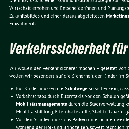
Die Entwicklung einer Kommunikationsstrategie zur Mo
Wirtschaft erhöhen und Entscheiderı⃰nnen und Planungs
Zukunftsbildes und einer daraus abgeleiteten
Marketings
Einwohnerı⃰n.
Verkehrssicherheit für
Wir wollen den Verkehr sicherer machen – geleitet von
wollen wir besonders auf die Sicherheit der Kinder im S
Für Kinder müssen die
Schulwege
so sicher sein, das
Verkehrschaos durch Elterntaxis vor den Schulen gef
Mobilitätsmanagement
s
durch die Stadtverwaltung ko
Mobilitätsbildung, Elternhaltestelle, Stadtteilspazie
Vor den Schulen muss das
Parken
unterbunden werden
während der Hol- und Bringzeiten, soweit rechtlich m