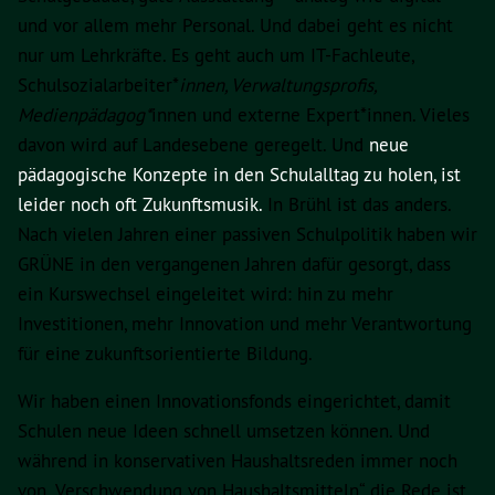
und vor allem mehr Personal. Und dabei geht es nicht
nur um Lehrkräfte. Es geht auch um IT-Fachleute,
Schulsozialarbeiter*
innen, Verwaltungsprofis,
Medienpädagog*
innen und externe Expert*innen. Vieles
davon wird auf Landesebene geregelt. Und
neue
pädagogische Konzepte in den Schulalltag zu holen, ist
leider noch oft Zukunftsmusik.
In Brühl ist das anders.
Nach vielen Jahren einer passiven Schulpolitik haben wir
GRÜNE in den vergangenen Jahren dafür gesorgt, dass
ein Kurswechsel eingeleitet wird: hin zu mehr
Investitionen, mehr Innovation und mehr Verantwortung
für eine zukunftsorientierte Bildung.
Wir haben einen Innovationsfonds eingerichtet, damit
Schulen neue Ideen schnell umsetzen können. Und
während in konservativen Haushaltsreden immer noch
von „Verschwendung von Haushaltsmitteln“ die Rede ist,