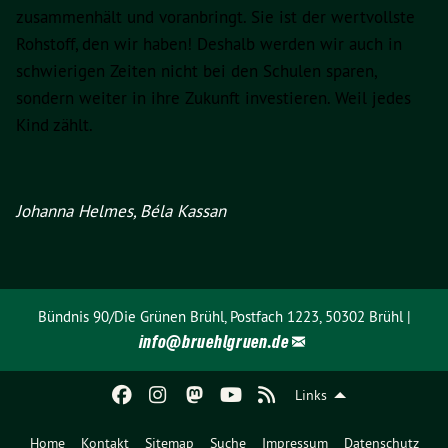
zusammenhält und voranbringt. Sie ist der wertvollste
Rohstoff, den wir haben! Deshalb werden wir auch in
schwierigen Zeiten nicht bei den Schulen sparen,
sondern weiter in ihre Zukunft investieren. Weil jedes
Kind zählt.
Johanna Helmes, Béla Kassan
Bündnis 90/Die Grünen Brühl, Postfach 1223, 50302 Brühl |
info@
bruehlgruen.de
Links
Home
Kontakt
Sitemap
Suche
Impressum
Datenschutz