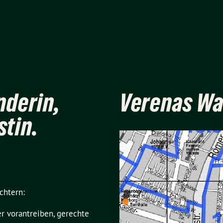
nderin,
Verenas Wa
stin.
chtern:
r vorantreiben, gerechte