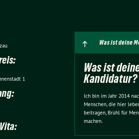
Was ist deine M
zau
eis:
Was ist deine
Kandidatur?
Innenstadt 1
ang:
Ich bin im Jahr 2014 na
Menschen, die hier lebe
beitragen, Brühl für Me
machen.
Vita: