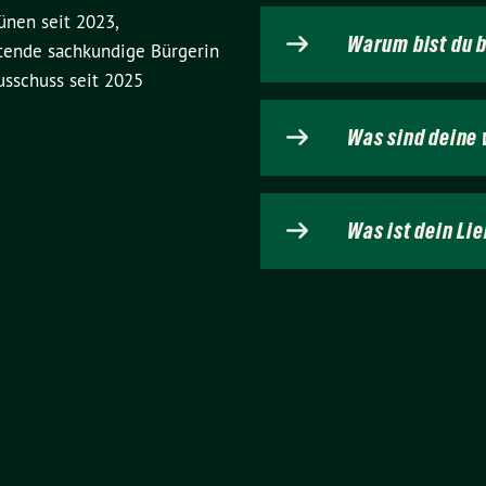
ünen seit 2023,
Warum bist du 
etende sachkundige Bürgerin
usschuss seit 2025
Was sind deine
Was ist dein Lie