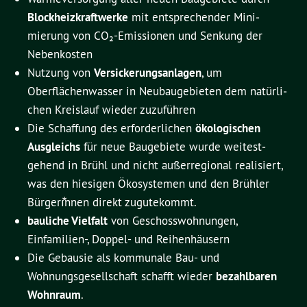
Blockheizkraftwerke
mit entsprechender Mini­
mierung von CO₂-Emissionen und Senkung der
Nebenkosten
Nutzung von
Versickerungsanlagen
, um
Oberflächenwasser in Neubaugebieten dem natür­li­
chen Kreislauf wieder zuzuführen
Die Schaffung des erforderlichen
ökologischen
Ausgleichs
für neue Baugebiete wurde weitest­
gehend in Brühl und nicht außerregional realisiert,
was den hiesigen Ökosystemen und den Brühler
Bürge­rı
n­nen direkt zugutekommt.
bauliche Vielfalt
von Geschosswohnungen,
Einfamilien-, Doppel- und Reihenhäusern
Die Gebausie als kommunale Bau- und
Wohnungsgesellschaft schafft wieder
bezahlbaren
Wohn­raum
.