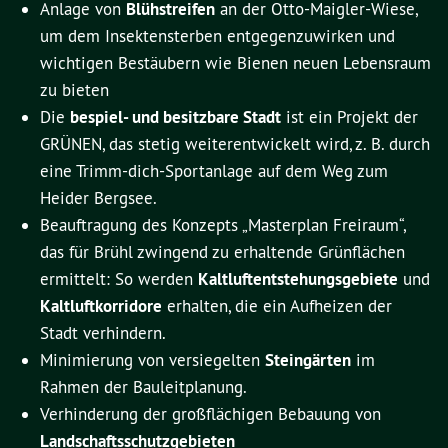
Anlage von
Blühstreifen
an der Otto-Maigler-Wiese,
um dem Insektensterben entgegen­zu­­wirken und
wichtigen Bestäubern wie Bienen neuen Lebensraum
zu bieten
Die
bespiel- und besitzbare Stadt
ist ein Projekt der
GRÜNEN
, das stetig weiterentwickelt wird, z. B. durch
eine Trimm-dich-Sportanlage auf dem Weg zum
Heider Bergsee.
Beauftragung des Konzepts „Masterplan Freiraum“,
das für Brühl zwingend zu erhaltende Grün­flächen
ermittelt: So werden
Kaltluftentstehungsgebiete
und
Kaltluftkorridore
erhal­ten, die ein Auf­heizen der
Stadt verhindern.
Minimierung von versiegelten
Steingärten
im
Rahmen der Bauleit­planung.
Verhinderung der großflächigen Bebauung von
Landschaftsschutzgebieten